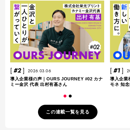
#2
#1
2026.03.06
2
導入企業様の声｜OURS JOURNEY #02 カナ
導入企業様
ミー金沢 代表 出村有基さん
モネ 知
この連載一覧を見る