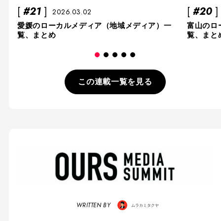
#21
#20
2026.03.02
愛媛のローカルメディア（地域メディア）一
富山のロ
覧、まとめ
覧、まと
この連載一覧を見る
WRITTEN BY
ムラカミタクヤ